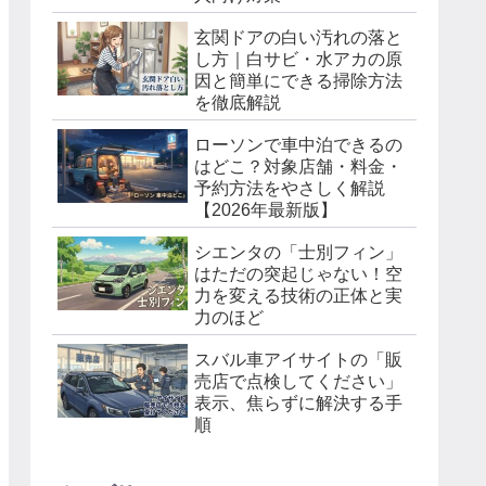
玄関ドアの白い汚れの落と
し方｜白サビ・水アカの原
因と簡単にできる掃除方法
を徹底解説
ローソンで車中泊できるの
はどこ？対象店舗・料金・
予約方法をやさしく解説
【2026年最新版】
シエンタの「士別フィン」
はただの突起じゃない！空
力を変える技術の正体と実
力のほど
スバル車アイサイトの「販
売店で点検してください」
表示、焦らずに解決する手
順