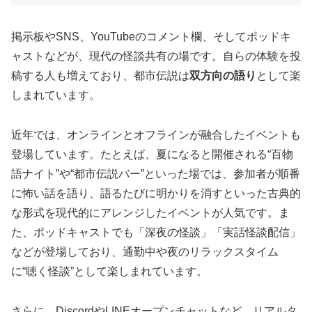
掲示板やSNS、YouTubeのコメント欄、そしてポッドキ
ャストなどが、現代の怪談共有の場です。自らの体験を投
稿する人も増えており、都市伝説は
双方向の語り
として楽
しまれています。
近年では、オンラインとオフラインが融合したイベントも
登場しています。たとえば、夏になると開催される“百物
語ナイト”や“都市伝説バー”といった場では、参加者が順番
に怖い話を語り、語るたびに明かりを消すといった古典的
な形式を現代的にアレンジしたイベントが人気です。ま
た、ポッドキャストでも「深夜の怪談」「実話怪談配信」
などが登場しており、通勤中や夜のリラックスタイム
に“聴く怪談”として楽しまれています。
さらに、DiscordやLINEオープンチャットなど、リアルタ