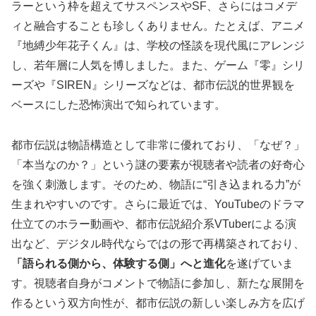
ラーという枠を超えてサスペンスやSF、さらにはコメデ
ィと融合することも珍しくありません。たとえば、アニメ
『地縛少年花子くん』は、学校の怪談を現代風にアレンジ
し、若年層に人気を博しました。また、ゲーム『零』シリ
ーズや『SIREN』シリーズなどは、都市伝説的世界観を
ベースにした恐怖演出で知られています。
都市伝説は物語構造として非常に優れており、「なぜ？」
「本当なのか？」という謎の要素が視聴者や読者の好奇心
を強く刺激します。そのため、物語に“引き込まれる力”が
生まれやすいのです。さらに最近では、YouTubeのドラマ
仕立てのホラー動画や、都市伝説紹介系VTuberによる演
出など、デジタル時代ならではの形で再構築されており、
「語られる側から、体験する側」へと進化
を遂げていま
す。視聴者自身がコメントで物語に参加し、新たな展開を
作るという双方向性が、都市伝説の新しい楽しみ方を広げ