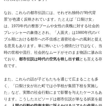
なお、これらの都市伝説には、それぞれ独特の“時代背
景”が色濃く反映されています。たとえば「口裂け女」
は、1970年代の整形ブームや女性の美醜に対する社会的
プレッシャーの象徴とされ、「人面犬」は1980年代のバ
ブル期における都市への不信感と過密社会への風刺と捉え
る意見もあります。単に怖いという感情だけではなく、当
時の世相や流行、社会的なムードがそのまま物語に滲み出
ており、
都市伝説は時代の空気を映し出す鏡
とも言える存
在です。
また、これらの話が子どもたちを通じて広まることも多
く、「口裂け女が出た町では小学校が集団下校を実施し
た」など、実際の社会行動にまで影響を与えたケースもあ
ります。こうしたエピソードは都市伝説が単なる娯楽を超
え、
人間の行動や防衛本能に訴えかけるリアルな作用
を持