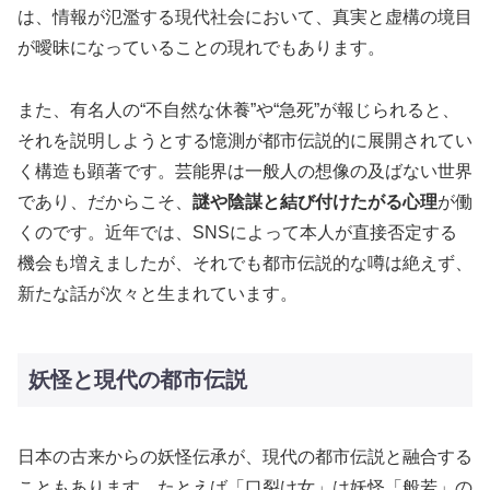
は、情報が氾濫する現代社会において、真実と虚構の境目
が曖昧になっていることの現れでもあります。
また、有名人の“不自然な休養”や“急死”が報じられると、
それを説明しようとする憶測が都市伝説的に展開されてい
く構造も顕著です。芸能界は一般人の想像の及ばない世界
であり、だからこそ、
謎や陰謀と結び付けたがる心理
が働
くのです。近年では、SNSによって本人が直接否定する
機会も増えましたが、それでも都市伝説的な噂は絶えず、
新たな話が次々と生まれています。
妖怪と現代の都市伝説
日本の古来からの妖怪伝承が、現代の都市伝説と融合する
こともあります。たとえば「口裂け女」は妖怪「般若」の