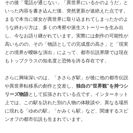
その後「電話が通じない」「異世界にいるかのようだ」と
いった内容を書き込んだ後、突然更新が途絶えた点です。
まるで本当に彼女が異世界に取り込まれてしまったかのよ
うな終わり方は、多くの考察や派生ストーリーを生み出
し、今なお語り継がれています。実際には創作の可能性が
高いものの、その「物語としての完成度の高さ」と「現実
との境界が曖昧な演出」によって、都市伝説界隈では現在
もトップクラスの知名度と恐怖を誇る存在です。
さらに興味深いのは、「きさらぎ駅」が後に他の都市伝説
や異世界転移系の創作と交差し、
独自の“世界観”を持つシ
リーズ物語
として拡張されている点です。インターネット
上では、この駅を訪れた別の人物の体験談や、異なる場所
に現れる「ゆめの駅」「かみくら駅」など、関連するスピ
ンオフの都市伝説も生まれています。