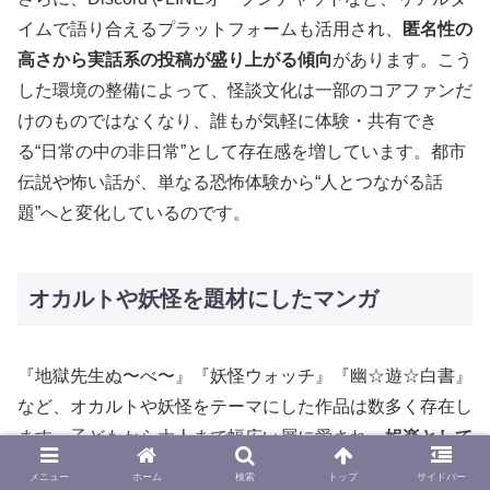
イムで語り合えるプラットフォームも活用され、
匿名性の
高さから実話系の投稿が盛り上がる傾向
があります。こう
した環境の整備によって、怪談文化は一部のコアファンだ
けのものではなくなり、誰もが気軽に体験・共有でき
る“日常の中の非日常”として存在感を増しています。都市
伝説や怖い話が、単なる恐怖体験から“人とつながる話
題”へと変化しているのです。
オカルトや妖怪を題材にしたマンガ
『地獄先生ぬ〜べ〜』『妖怪ウォッチ』『幽☆遊☆白書』
など、オカルトや妖怪をテーマにした作品は数多く存在し
ます。子どもから大人まで幅広い層に愛され、
娯楽として
の都市伝説
が確立されています。
メニュー
ホーム
検索
トップ
サイドバー