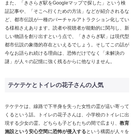
また、「きさらぎ駅をGoogleマップで探した」という検
証記事や、「そこへ行くための方法」などが紹介されるな
ど、都市伝説が一種のバーチャルアトラクション化してい
る様相さえあります。読者や視聴者が能動的に関与し、新
しい物語を創り出すという点で、「きさらぎ駅」は現代型
都市伝説の象徴的存在といえるでしょう。そしてこの話が
今なお語られ続ける理由は、恐怖だけでなく「未解決の
謎」が人々の記憶に強く残るからに他なりません。
テケテケとトイレの花子さんの人気
テケテケは、線路で下半身を失った女性の霊が這い寄って
くるという話。トイレの花子さんは、小学校のトイレに出
現する少女の霊。どちらも子どもたちの間で広まり、
教育
施設という安心空間に恐怖が侵入する
という構図が人々を