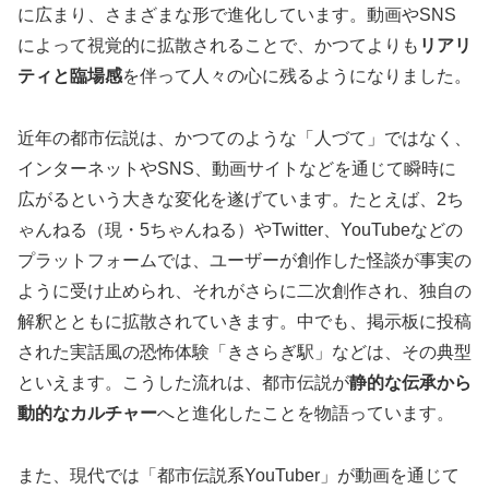
に広まり、さまざまな形で進化しています。動画やSNS
によって視覚的に拡散されることで、かつてよりも
リアリ
ティと臨場感
を伴って人々の心に残るようになりました。
近年の都市伝説は、かつてのような「人づて」ではなく、
インターネットやSNS、動画サイトなどを通じて瞬時に
広がるという大きな変化を遂げています。たとえば、2ち
ゃんねる（現・5ちゃんねる）やTwitter、YouTubeなどの
プラットフォームでは、ユーザーが創作した怪談が事実の
ように受け止められ、それがさらに二次創作され、独自の
解釈とともに拡散されていきます。中でも、掲示板に投稿
された実話風の恐怖体験「きさらぎ駅」などは、その典型
といえます。こうした流れは、都市伝説が
静的な伝承から
動的なカルチャー
へと進化したことを物語っています。
また、現代では「都市伝説系YouTuber」が動画を通じて