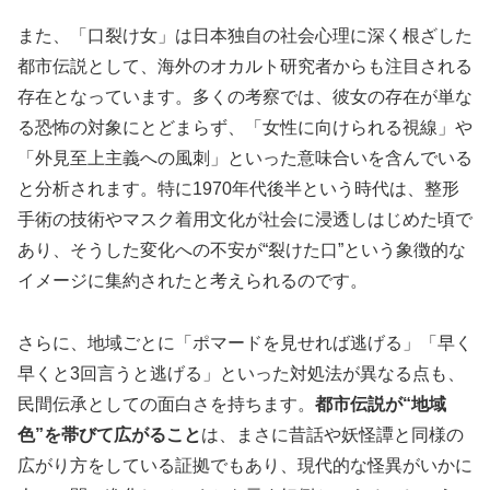
また、「口裂け女」は日本独自の社会心理に深く根ざした
都市伝説として、海外のオカルト研究者からも注目される
存在となっています。多くの考察では、彼女の存在が単な
る恐怖の対象にとどまらず、「女性に向けられる視線」や
「外見至上主義への風刺」といった意味合いを含んでいる
と分析されます。特に1970年代後半という時代は、整形
手術の技術やマスク着用文化が社会に浸透しはじめた頃で
あり、そうした変化への不安が“裂けた口”という象徴的な
イメージに集約されたと考えられるのです。
さらに、地域ごとに「ポマードを見せれば逃げる」「早く
早くと3回言うと逃げる」といった対処法が異なる点も、
民間伝承としての面白さを持ちます。
都市伝説が“地域
色”を帯びて広がること
は、まさに昔話や妖怪譚と同様の
広がり方をしている証拠でもあり、現代的な怪異がいかに