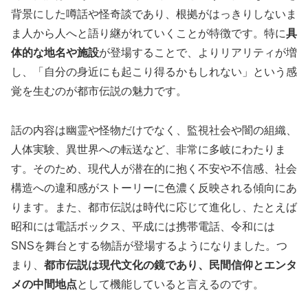
背景にした噂話や怪奇談であり、根拠がはっきりしないま
ま人から人へと語り継がれていくことが特徴です。特に
具
体的な地名や施設
が登場することで、よりリアリティが増
し、「自分の身近にも起こり得るかもしれない」という感
覚を生むのが都市伝説の魅力です。
話の内容は幽霊や怪物だけでなく、監視社会や闇の組織、
人体実験、異世界への転送など、非常に多岐にわたりま
す。そのため、現代人が潜在的に抱く不安や不信感、社会
構造への違和感がストーリーに色濃く反映される傾向にあ
ります。また、都市伝説は時代に応じて進化し、たとえば
昭和には電話ボックス、平成には携帯電話、令和には
SNSを舞台とする物語が登場するようになりました。つ
まり、
都市伝説は現代文化の鏡であり、民間信仰とエンタ
メの中間地点
として機能していると言えるのです。