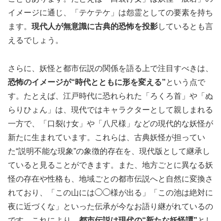
イメージに通じ、「テケテケ」は怨霊としての要素を持ち
ます。
現代人が無意識に古典的恐怖を投影
しているとも言
えるでしょう。
さらに、妖怪と都市伝説の関係を語る上で注目すべきは、
恐怖のイメージが“時代とともに形を変える”
という点で
す。たとえば、江戸時代に恐れられた「ろくろ首」や「ぬ
らりひょん」は、現代ではキャラクターとして親しまれる
一方で、「口裂け女」や「八尺様」などの現代的な妖怪が
新たに生まれています。これらは、古典妖怪が担ってい
た“説明不能な現象”の象徴的存在を、現代版として継承し
ていると見ることができます。また、地方ごとに異なる妖
怪の存在や性格も、地域ごとの都市伝説へと自然に変換さ
れており、「この山には◯◯様が出る」「この池は絶対に
夜に近づくな」といった伝承が今なお語り継がれているの
です。これにより、
都市伝説は現代の“新たな妖怪譚”
とし