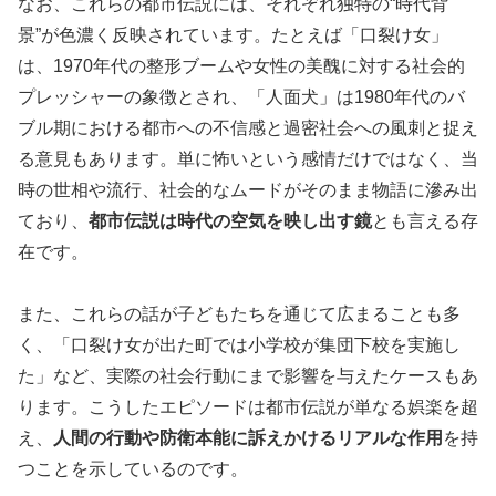
なお、これらの都市伝説には、それぞれ独特の“時代背
景”が色濃く反映されています。たとえば「口裂け女」
は、1970年代の整形ブームや女性の美醜に対する社会的
プレッシャーの象徴とされ、「人面犬」は1980年代のバ
ブル期における都市への不信感と過密社会への風刺と捉え
る意見もあります。単に怖いという感情だけではなく、当
時の世相や流行、社会的なムードがそのまま物語に滲み出
ており、
都市伝説は時代の空気を映し出す鏡
とも言える存
在です。
また、これらの話が子どもたちを通じて広まることも多
く、「口裂け女が出た町では小学校が集団下校を実施し
た」など、実際の社会行動にまで影響を与えたケースもあ
ります。こうしたエピソードは都市伝説が単なる娯楽を超
え、
人間の行動や防衛本能に訴えかけるリアルな作用
を持
つことを示しているのです。