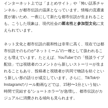
インターネット上では「まとめサイト」や「怖い話系チャ
ンネル」が都市伝説の温床となっています。情報の流通速
度が速いため、一夜にして新たな都市伝説が生まれること
も。こうした現象は、現代社会の
匿名性と参加型文化
に支
えられています。
ネット文化と都市伝説の親和性は非常に高く、現在では都
市伝説そのものが“ネットミーム”の一種として扱われるこ
とも増えています。たとえば、YouTubeでの「怪談ライブ
配信」では視聴者のコメントから新しいストーリーが生ま
れることもあり、投稿者と視聴者が共同で物語を紡ぐとい
う新しい形の語りが成立しています。さらに、TikTokや
Instagramのリール動画などでは、15秒〜1分という短い
時間で完結する“ショートホラー”が急増し、都市伝説がカ
ジュアルに消費される傾向も見られます。