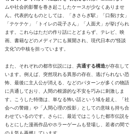
ムや社会的影響を巻き起こしたケースが少なくありませ
ん。代表的なものとしては、「きさらぎ駅」「口裂け女」
「テケテケ」「トイレの花子さん」「人面犬」が挙げられ
ます。これらはただの作り話にとどまらず、テレビ、映
画、書籍などのメディアにも展開され、現代日本の“怪談
文化”の中核を担っています。
また、それぞれの都市伝説には、
共通する構造
が存在して
います。例えば、突然現れる異形の存在、逃げられない恐
怖、最後に主人公が消える、などのパターンが多くの物語
に共通しており、人間の根源的な不安を巧みに刺激しま
す。こうした特徴は、単なる怖い話という域を超え、「社
会への警鐘」や「人間心理の投影」としての意味も持ち合
わせているのです。さらに、最近ではこうした都市伝説を
もとにした漫画作品やホラーゲームも登場し、若者の間で
の人気も再燃しています。