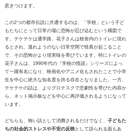
惹きつけます。
この2つの都市伝説に共通するのは、「学校」という子ど
もたちにとって日常の場に恐怖が忍び込むという構図で
す。テケテケは通学路、花子さんは校舎内のトイレに現れ
るとされ、逃れようのない日常空間で怪異が起こること
で、その恐怖がより現実味を帯びています。特にトイレの
花子さんは、1990年代の『学校の怪談』シリーズによっ
て一躍有名になり、映画化やアニメ化もされたことで小学
生を中心に絶大な知名度を誇る存在となりました。一方、
テケテケの話は、よりグロテスクで悲劇性を帯びた内容か
ら、ネット掲示板などを中心に再評価されるようになって
います。
どちらも、怖い話として消費されるだけでなく、
子どもた
ちの社会的ストレスや不安の反映
として語られる面もあ