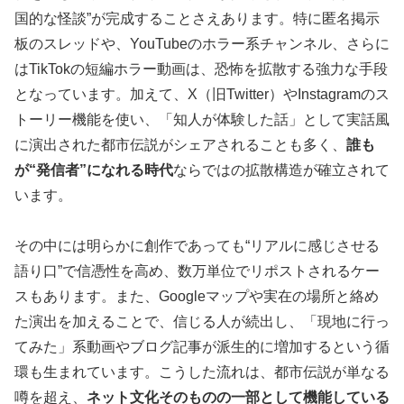
国的な怪談”が完成することさえあります。特に匿名掲示
板のスレッドや、YouTubeのホラー系チャンネル、さらに
はTikTokの短編ホラー動画は、恐怖を拡散する強力な手段
となっています。加えて、X（旧Twitter）やInstagramのス
トーリー機能を使い、「知人が体験した話」として実話風
に演出された都市伝説がシェアされることも多く、
誰も
が“発信者”になれる時代
ならではの拡散構造が確立されて
います。
その中には明らかに創作であっても“リアルに感じさせる
語り口”で信憑性を高め、数万単位でリポストされるケー
スもあります。また、Googleマップや実在の場所と絡め
た演出を加えることで、信じる人が続出し、「現地に行っ
てみた」系動画やブログ記事が派生的に増加するという循
環も生まれています。こうした流れは、都市伝説が単なる
噂を超え、
ネット文化そのものの一部として機能している