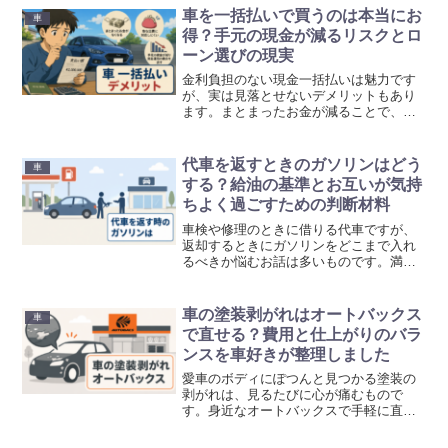
銀色の缶が見当たりません。それどころ
車を一括払いで買うのは本当にお
車
か、普段使っている格安...
得？手元の現金が減るリスクとロ
ーン選びの現実
金利負担のない現金一括払いは魅力です
が、実は見落とせないデメリットもあり
ます。まとまったお金が減ることで、そ
の後の生活設計や値引き交渉に影響が出
るケースもあるようです。今回は、車を
一括払いで購入する際のリスクについて
代車を返すときのガソリンはどう
車
詳しく調べてみました。現...
する？給油の基準とお互いが気持
ちよく過ごすための判断材料
車検や修理のときに借りる代車ですが、
返却するときにガソリンをどこまで入れ
るべきか悩むお話は多いものです。満タ
ン返しが基本と言われる一方で、走った
距離や借りたときの状態によっても対応
は変わってきます。お店のルールや実際
車の塗装剥がれはオートバックス
車
の利用シーンに合わせた判...
で直せる？費用と仕上がりのバラ
ンスを車好きが整理しました
愛車のボディにぽつんと見つかる塗装の
剥がれは、見るたびに心が痛むもので
す。身近なオートバックスで手軽に直せ
るのか、費用や期間がどのくらいかかる
のか気になりますよね。そこで、お店ご