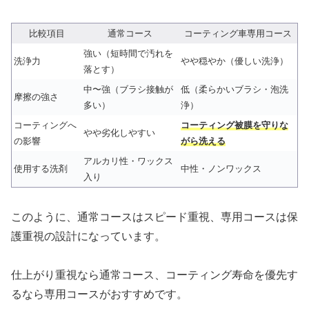
比較項目
通常コース
コーティング車専用コース
強い（短時間で汚れを
洗浄力
やや穏やか（優しい洗浄）
落とす）
中〜強（ブラシ接触が
低（柔らかいブラシ・泡洗
摩擦の強さ
多い）
浄）
コーティングへ
コーティング被膜を守りな
やや劣化しやすい
の影響
がら洗える
アルカリ性・ワックス
使用する洗剤
中性・ノンワックス
入り
このように、通常コースはスピード重視、専用コースは保
護重視の設計になっています。
仕上がり重視なら通常コース、コーティング寿命を優先す
るなら専用コースがおすすめです。