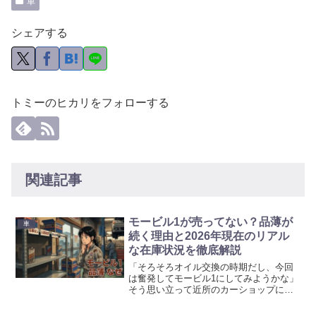
車
シェアする
トミーのヒカリをフォローする
関連記事
モービル1が売ってない？品薄が
車
続く理由と2026年現在のリアル
な在庫状況を徹底解説
「そろそろオイル交換の時期だし、今回
は奮発してモービル1にしてみようかな」
そう思い立って近所のカーショップに足
を運んだ時のことです。オイルコーナー
の棚をどれだけ見回しても、お馴染みの