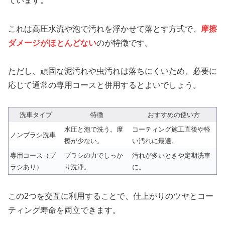
ています。
これは高圧水流や泡で汚れを浮かせて落とす方式で、
摩擦
ダメージがほとんどない
のが特徴です。
ただし、頑固な泥汚れや虫汚れは落ちにくいため、必要に
応じて通常の専用コースと併用するとよいでしょう。
洗車タイプ
特徴
おすすめの使い方
水圧と泡で洗う。摩
コーティング施工直後や軽
ノンブラシ洗車
擦が少ない。
い汚れに最適。
専用コース（ブ
ブラシの力でしっか
汚れが多いときや定期洗車
ラシあり）
り洗浄。
に。
この2つを交互に利用することで、仕上がりのツヤとコー
ティング寿命を両立できます。