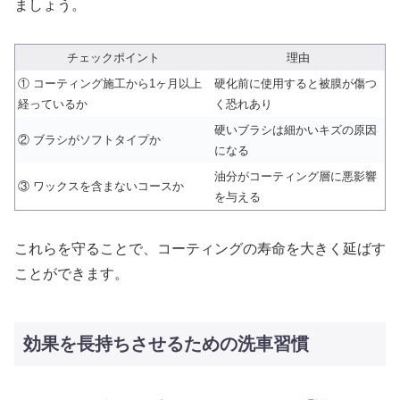
ましょう。
チェックポイント
理由
① コーティング施工から1ヶ月以上
硬化前に使用すると被膜が傷つ
経っているか
く恐れあり
硬いブラシは細かいキズの原因
② ブラシがソフトタイプか
になる
油分がコーティング層に悪影響
③ ワックスを含まないコースか
を与える
これらを守ることで、コーティングの寿命を大きく延ばす
ことができます。
効果を長持ちさせるための洗車習慣