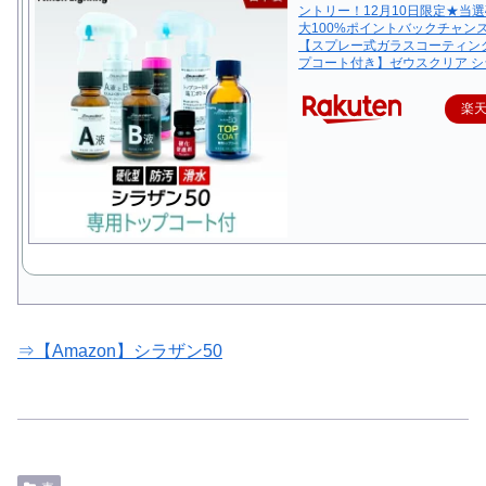
ントリー！12月10日限定★当選
大100%ポイントバックチャン
【スプレー式ガラスコーティン
プコート付き】ゼウスクリア シ
楽
⇒【Amazon】シラザン50