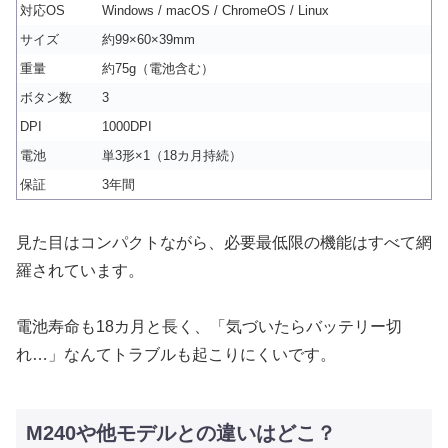
対応OS
Windows / macOS / ChromeOS / Linux
サイズ
約99×60×39mm
重量
約75g（電池含む）
ボタン数
3
DPI
1000DPI
電池
単3形×1（18カ月持続）
保証
3年間
見た目はコンパクトながら、必要最低限の機能はすべて網
羅されています。
電池寿命も18カ月と長く、「気づいたらバッテリー切
れ…」なんてトラブルも起こりにくいです。
M240や他モデルとの違いはどこ？