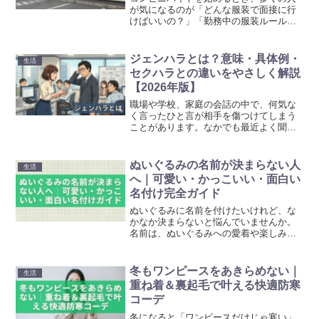
が気になるのが「どんな服装で面接に行
けばいいの？」「勤務中の服装ルールっ
てあるの？」という疑問です。実は、コ
ンビニの服装には明確なマナーがあり、
守ることで印象も大きく変わります。本
ジェンハラとは？意味・具体例・
生活
記事では、面接時の服装マ...
セクハラとの違いをやさしく解説
【2026年版】
職場や学校、家庭の会話の中で、何気な
く言ったひと言が相手を傷つけてしまう
ことがあります。なかでも最近よく聞か
れるのが、ジェンハラという言葉です。
ジェンハラとは、ジェンダーハラスメン
トの略で、性別に対する決めつけや固定
ぬいぐるみの名前が決まらない人
生活
観念をもとにした嫌がらせ...
へ｜可愛い・かっこいい・面白い
名付け完全ガイド
ぬいぐるみに名前を付けたいけれど、な
かなか決まらないと悩んでいませんか。
名前は、ぬいぐるみへの愛着や楽しみ方
を大きく左右する大切な要素です。この
記事では、ぬいぐるみの名前で人気の定
番から、可愛い・かっこいい・面白いア
冬もワンピースをあきらめない｜
生活
イデアまでを目的別に分か...
重ね着＆裏起毛で叶える快適防寒
コーデ
冬になると「ワンピースだけじゃ寒い」