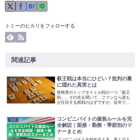
トミーのヒカリをフォローする
関連記事
叡王戦は本当にひどい？批判の裏
生活
に隠れた真実とは
将棋界のトップタイトル戦の一つ「叡王
戦」。その名を聞いて、ファンなら誰も
が注目する棋戦のはずですが、近年では
一部ファンの間で「叡王戦がひどい」と
いう声が囁かれています。なぜこのよう
な批判が出ているのでしょうか？実力者
コンビニバイトの服装ルールを完
生活
同士の対局が繰り広げられ...
全解説｜面接・勤務・季節別のマ
ナーまとめ
コンビニバイトを始めるとき、多くの人