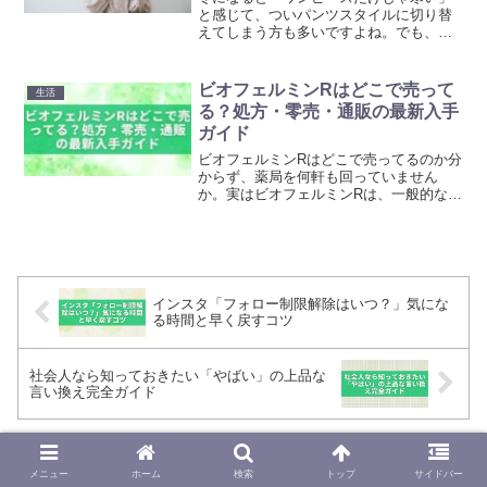
と感じて、ついパンツスタイルに切り替
えてしまう方も多いですよね。でも、実
はちょっとした工夫でワンピースでも十
分暖かく過ごせるんです。この記事で
は、寒冷地でも快適に過ごせる「ワンピ
ビオフェルミンRはどこで売って
生活
ース冬の防寒テクニック」を...
る？処方・零売・通販の最新入手
ガイド
ビオフェルミンRはどこで売ってるのか分
からず、薬局を何軒も回っていません
か。実はビオフェルミンRは、一般的なド
ラッグストアで気軽に買える薬ではあり
ません。この記事では、病院処方・零売
薬局・通販それぞれの最新入手方法を整
理し、最短で手に入れる...
インスタ「フォロー制限解除はいつ？」気にな
る時間と早く戻すコツ
社会人なら知っておきたい「やばい」の上品な
言い換え完全ガイド
ホーム
生活
メニュー
ホーム
検索
トップ
サイドバー