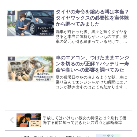
を整えるという「SEVピラーリジット」
に注目しました。小さなパーツが車の柱
にどう働きかけ、乗り味をどう変えるの
タイヤの寿命を縮める噂は本当？
車
か、配置による違いも...
タイヤワックスの必要性を実体験
から調べてみました
洗車が終わった後、黒々と輝くタイヤを
見ると本当に気持ちがいいものです。愛
車の足元が引き締まっているだけで、車
全体が新しく見えますし、どこかへドラ
イブに出かけたい気持ちが高まってきま
す。しかし、ネットの情報を眺めている
車のエアコン、つけたままエンジ
車
と「タイヤワックスはしな...
ンを切るのが正解？バッテリー寿
命や臭いへの影響を調べてみた
夏の猛暑日や冬の凍えるような朝、車に
乗り込んでエンジンをかけた瞬間にエア
コンが動き出すのはとても助かりますよ
ね。一方で、駐車場に停めてエンジンを
切る際、「エアコンのスイッチをオンに
したまま切っても大丈夫なのかな？」と
ふと疑問に思ったことはあ...
手放してはいけない彼女の特徴とは？別れて後
悔する前に知っておきたい共通点と診断基準