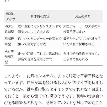
精算の
具体的な内容
お店の傾向
タイプ
満タン
返却直前にガソリンスタンドで
大型ディーラーや大手の車
返却型
満タンにして返す方式
検専門店に多い
現状復
借りたときのメーター位置まで
最初からガソリンが減って
帰型
狙って補充する方式
いた場合に採用される
走行距
走った距離に応じて、返却時に
自社で給油設備を持ってい
離精算
お店で現金を支払う方式
る店舗で見られる
型
このように、お店のシステムによって対応は三者三様とな
っています。自分が車を預けるお店がどのタイプを採用し
ているのか、鍵を受け取るタイミングでそれとなく確認し
ておくと、後から慌てずに済みそうです。長年の付き合い
がある馴染みの店なら、意外とアバウトな対応で済むこと