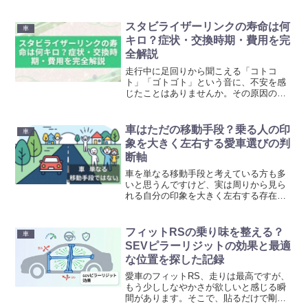
でも摩耗は運転だけで決まらず、空気圧
や足回りの状態も重なるので、順番に切
り分ければ落ち着いて対処できます。減
スタビライザーリンクの寿命は何
車
り方のパターンを知って、...
キロ？症状・交換時期・費用を完
全解説
走行中に足回りから聞こえる「コトコ
ト」「ゴトゴト」という音に、不安を感
じたことはありませんか。その原因のひ
とつが、スタビライザーリンクの寿命で
す。スタビライザーリンクは、車の横揺
れを抑え、安定した走行を支える重要な
車はただの移動手段？乗る人の印
車
足回り部品ですが、消耗品で...
象を大きく左右する愛車選びの判
断軸
車を単なる移動手段と考えている方も多
いと思うんですけど、実は周りから見ら
れる自分の印象を大きく左右する存在な
んです。どんな車を選び、どう接してい
るかで、その人の生き方や今のライフス
テージまで見えてくるから不思議ですよ
フィットRSの乗り味を整える？
車
ね。今回は車が周囲に与え...
SEVピラーリジットの効果と最適
な位置を探した記録
愛車のフィットRS、走りは最高ですが、
もう少ししなやかさが欲しいと感じる瞬
間があります。そこで、貼るだけで剛性