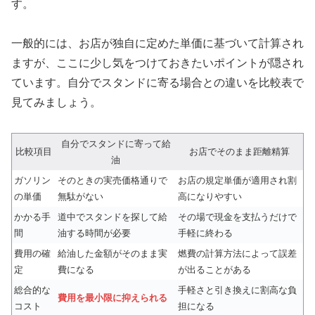
す。
一般的には、お店が独自に定めた単価に基づいて計算され
ますが、ここに少し気をつけておきたいポイントが隠され
ています。自分でスタンドに寄る場合との違いを比較表で
見てみましょう。
自分でスタンドに寄って給
比較項目
お店でそのまま距離精算
油
ガソリン
そのときの実売価格通りで
お店の規定単価が適用され割
の単価
無駄がない
高になりやすい
かかる手
道中でスタンドを探して給
その場で現金を支払うだけで
間
油する時間が必要
手軽に終わる
費用の確
給油した金額がそのまま実
燃費の計算方法によって誤差
定
費になる
が出ることがある
総合的な
手軽さと引き換えに割高な負
費用を最小限に抑えられる
コスト
担になる