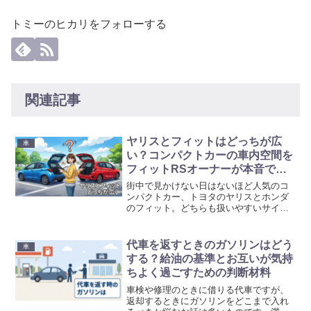
トミーのヒカリをフォローする
関連記事
ヤリスとフィットはどっちが広
車
い？コンパクトカーの車内空間を
フィットRSオーナーが本音で比
較
街中で見かけない日はないほど人気のコ
ンパクトカー、トヨタのヤリスとホンダ
のフィット。どちらも扱いやすいサイズ
感で非常に魅力的ですが、いざ購入を検
討するときに一番気になるのが車内の広
さではないでしょうか。家族を乗せるシ
代車を返すときのガソリンはどう
車
ーンや、大きめの買い物を...
する？給油の基準とお互いが気持
ちよく過ごすための判断材料
車検や修理のときに借りる代車ですが、
返却するときにガソリンをどこまで入れ