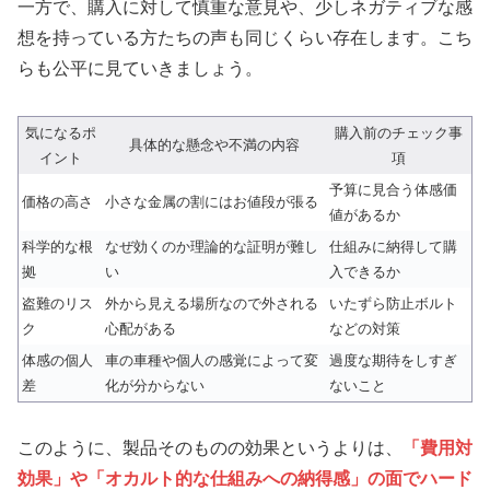
一方で、購入に対して慎重な意見や、少しネガティブな感
想を持っている方たちの声も同じくらい存在します。こち
らも公平に見ていきましょう。
気になるポ
購入前のチェック事
具体的な懸念や不満の内容
イント
項
予算に見合う体感価
価格の高さ
小さな金属の割にはお値段が張る
値があるか
科学的な根
なぜ効くのか理論的な証明が難し
仕組みに納得して購
拠
い
入できるか
盗難のリス
外から見える場所なので外される
いたずら防止ボルト
ク
心配がある
などの対策
体感の個人
車の車種や個人の感覚によって変
過度な期待をしすぎ
差
化が分からない
ないこと
このように、製品そのものの効果というよりは、
「費用対
効果」や「オカルト的な仕組みへの納得感」の面でハード