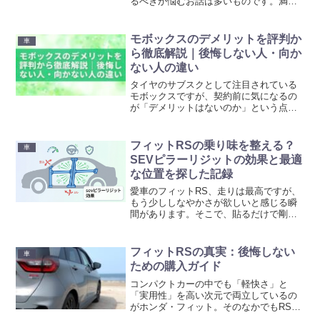
るべきか悩むお話は多いものです。満タ
ン返しが基本と言われる一方で、走った
距離や借りたときの状態によっても対応
は変わってきます。お店のルールや実際
モボックスのデメリットを評判か
車
の利用シーンに合わせた判...
ら徹底解説｜後悔しない人・向か
ない人の違い
タイヤのサブスクとして注目されている
モボックスですが、契約前に気になるの
が「デメリットはないのか」という点で
すよね。月額定額で高品質なブリヂスト
ン製タイヤが使える一方、向いていない
人がいるのも事実です。この記事では、
フィットRSの乗り味を整える？
車
実際の利用者の評判や口コ...
SEVピラーリジットの効果と最適
な位置を探した記録
愛車のフィットRS、走りは最高ですが、
もう少ししなやかさが欲しいと感じる瞬
間があります。そこで、貼るだけで剛性
を整えるという「SEVピラーリジット」
に注目しました。小さなパーツが車の柱
にどう働きかけ、乗り味をどう変えるの
フィットRSの真実：後悔しない
車
か、配置による違いも...
ための購入ガイド
コンパクトカーの中でも「軽快さ」と
「実用性」を高い次元で両立しているの
がホンダ・フィット。そのなかでもRS
は、日常の移動に小さなワクワクを与え