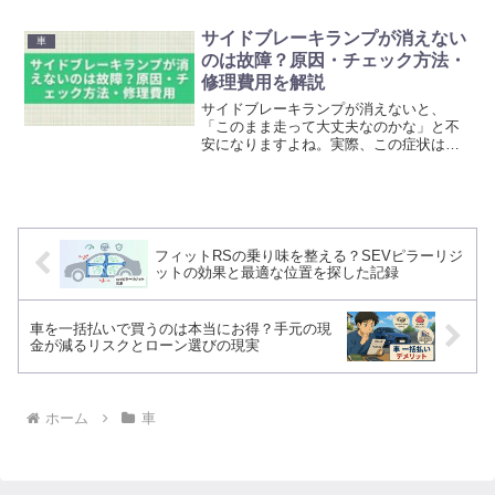
てくれるスポーティグレードとして知ら
れています。けれど、「フィットRSが気
サイドブレーキランプが消えない
車
になるけど、買って後悔し...
のは故障？原因・チェック方法・
修理費用を解説
サイドブレーキランプが消えないと、
「このまま走って大丈夫なのかな」と不
安になりますよね。実際、この症状はサ
イドブレーキの戻し不足のような軽いも
のから、ブレーキフルード不足やセンサ
ー異常のように点検が必要なケースま
で、原因の幅がかなりあります...
フィットRSの乗り味を整える？SEVピラーリジ
ットの効果と最適な位置を探した記録
車を一括払いで買うのは本当にお得？手元の現
金が減るリスクとローン選びの現実
ホーム
車