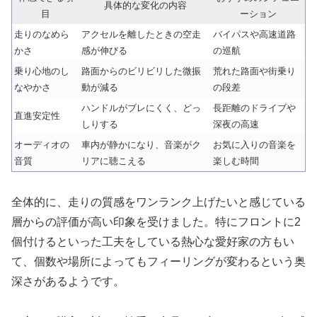
具体的な変化の内容
目
ーション
走りのなめら
アクセルを離したときの空走
バイパスや高速道路
かさ
感が伸びる
の巡航
乗り心地のし
路面からのビリビリした微振
荒れた路面や街乗り
なやかさ
動が減る
の段差
ハンドルがブレにくく、どっ
長距離のドライブや
直進安定性
しりする
深夜の高速
オーディオの
車内が静かになり、音楽がク
お気に入りの音楽を
音質
リアに聴こえる
楽しむ時間
全体的に、走りの質感をワンランク上げたいと感じている
層からの評価が高い印象を受けました。特にフロントに2
個付けるといった工夫をしている熱心な愛好家の方もい
て、個数や場所によってもフィーリングが変わるという奥
深さがあるようです。