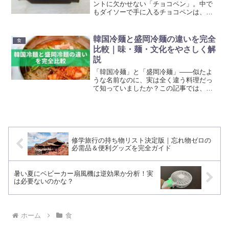
ントに欠かせない「チョコペン」。中で
もダイソーで手に入るチョコペンは、手
軽さとコスパの高さから大人気。しか
し、「色によって使いやすさに違いはあ
るの？」「溶けやすさや描き心地はど
韓国冷麺と盛岡冷麺の違いを完全
食
う？」など、購入前に気になる...
比較｜味・麺・文化をやさしく解
説
「韓国冷麺」と「盛岡冷麺」――似たよ
うな名前なのに、実は全く違う料理だっ
て知っていましたか？この記事では、両
者の違いを「麺の原料・スープの味・ト
ッピング・文化的な背景」の4つの視点か
ら丁寧に解説していきます。韓国冷麺の
すっきりとした酸味と、...
修学旅行の持ち物リスト決定版｜忘れ物ゼロの
必需品＆便利グッズを完全ガイド
暑い夏にベビーカー扇風機は逆効果か分析！実
は必要ないのかな？
ホーム
食