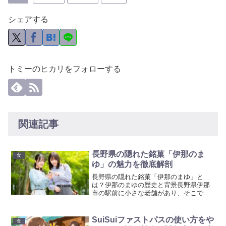
シェアする
トミーのヒカリをフォローする
関連記事
長野県の隠れた銘菓「伊那のま
食
ゆ」の魅力を徹底解剖
長野県の隠れた銘菓「伊那のまゆ」と
は？伊那のまゆの歴史と背景長野県伊那
市の駅前に小さな老舗があり、そこで生
まれたお菓子が「伊那のまゆ」です。昭
和のはじめ、養蚕が盛んだった伊那谷の
風景に着想を得て、繭（まゆ）をかたど
SuiSuiファストパスの使い方をや
食
った愛らしい姿に仕立てられ...