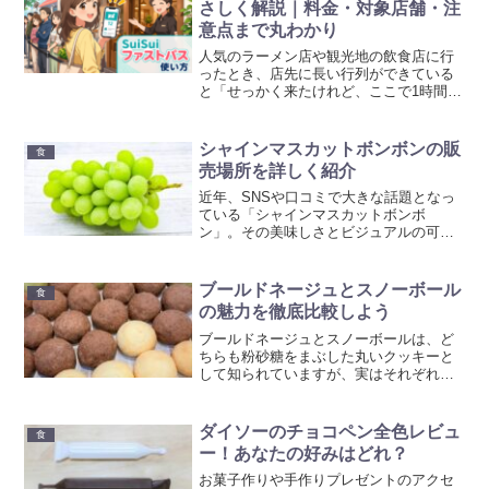
さしく解説｜料金・対象店舗・注
意点まで丸わかり
人気のラーメン店や観光地の飲食店に行
ったとき、店先に長い行列ができている
と「せっかく来たけれど、ここで1時間並
ぶのはつらいな」と感じることがありま
すよね。そんなときに注目されているの
が、飲食店向けの優先入店サービス
シャインマスカットボンボンの販
食
「SuiSuiファストパス...
売場所を詳しく紹介
近年、SNSや口コミで大きな話題となっ
ている「シャインマスカットボンボ
ン」。その美味しさとビジュアルの可愛
さから、一度は手に入れたいと考える方
も多いはずです。しかし、「どこで買え
るの？」「売ってる場所が分からない」
ブールドネージュとスノーボール
食
といった声も少なくありませ...
の魅力を徹底比較しよう
ブールドネージュとスノーボールは、ど
ちらも粉砂糖をまぶした丸いクッキーと
して知られていますが、実はそれぞれに
特徴的な違いがあります。どちらが自分
好みか気になる方も多いのではないでし
ょうか。本記事では、材料、作り方、食
ダイソーのチョコペン全色レビュ
食
感、風味、人気の違いを徹...
ー！あなたの好みはどれ？
お菓子作りや手作りプレゼントのアクセ