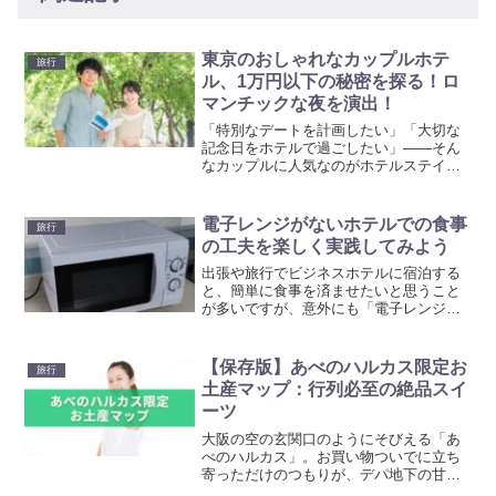
東京のおしゃれなカップルホテ
旅行
ル、1万円以下の秘密を探る！ロ
マンチックな夜を演出！
「特別なデートを計画したい」「大切な
記念日をホテルで過ごしたい」――そん
なカップルに人気なのがホテルステイで
す。非日常の空間で2人きりの時間をゆっ
くりと楽しむことができるため、デー
ト・記念日・プロポーズ・旅行など様々
電子レンジがないホテルでの食事
旅行
なシーンで選ばれています...
の工夫を楽しく実践してみよう
出張や旅行でビジネスホテルに宿泊する
と、簡単に食事を済ませたいと思うこと
が多いですが、意外にも「電子レンジが
ない」ホテルが少なくありません。食事
の選択肢が限られてしまい、不便を感じ
ることもあるでしょう。特に長期滞在の
【保存版】あべのハルカス限定お
旅行
場合、毎回外食をするのは...
土産マップ：行列必至の絶品スイ
ーツ
大阪の空の玄関口のようにそびえる「あ
べのハルカス」。お買い物ついでに立ち
寄っただけのつもりが、デパ地下の甘い
香りと美しいパッケージに心をつかまれ