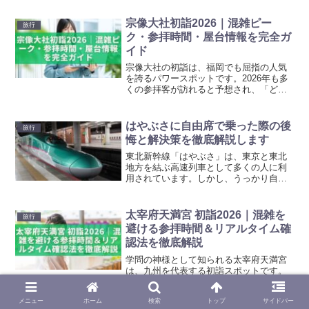
て、気づけば両手いっぱいに——そんな
経験、ありますよね。せっかく選ぶなら
宗像大社初詣2026｜混雑ピー
旅行
「ここでしか買えない特別...
ク・参拝時間・屋台情報を完全ガ
イド
宗像大社の初詣は、福岡でも屈指の人気
を誇るパワースポットです。2026年も多
くの参拝客が訪れると予想され、「どの
時間が空いているの？」「屋台はいつま
で？」「おみくじはどこで引ける？」と
気になる方も多いですよね。この記事で
はやぶさに自由席で乗った際の後
旅行
は、宗像大社初詣20...
悔と解決策を徹底解説します
東北新幹線「はやぶさ」は、東京と東北
地方を結ぶ高速列車として多くの人に利
用されています。しかし、うっかり自由
席で乗ってしまったという経験を持つ人
も少なくありません。はやぶさは全車指
定席であり、自由席の設定がないため、
太宰府天満宮 初詣2026｜混雑を
旅行
間違えて乗車してしまうと...
避ける参拝時間＆リアルタイム確
認法を徹底解説
学問の神様として知られる太宰府天満宮
は、九州を代表する初詣スポットです。
2026年も例年同様、正月三が日を中心に
全国から多くの参拝客が訪れ、特に受験
メニュー
ホーム
検索
トップ
サイドバー
生や家族連れで賑わうことが予想されま