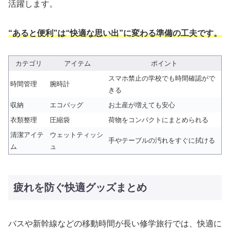
活躍します。
“あると便利”は“快適な思い出”に変わる準備の工夫です。
カテゴリ
アイテム
ポイント
スマホ禁止の学校でも時間確認がで
時間管理
腕時計
きる
収納
エコバッグ
お土産が増えても安心
衣類整理
圧縮袋
荷物をコンパクトにまとめられる
清潔アイテ
ウェットティッシ
手やテーブルの汚れをすぐに拭ける
ム
ュ
疲れを防ぐ快適グッズまとめ
バスや新幹線などの移動時間が長い修学旅行では、快適に