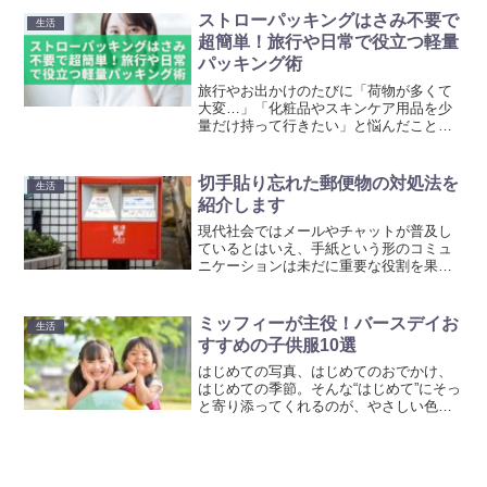
んな微妙なニュアンスのズレが、現場で
ストローパッキングはさみ不要で
生活
はスケジュール遅延や気ま...
超簡単！旅行や日常で役立つ軽量
パッキング術
旅行やお出かけのたびに「荷物が多くて
大変…」「化粧品やスキンケア用品を少
量だけ持って行きたい」と悩んだことは
ありませんか？そんな方にぴったりなの
が、今SNSやアウトドア派の間で注目を
集めている「ストローパッキング」で
切手貼り忘れた郵便物の対処法を
生活
す。しかもこの方法、はさ...
紹介します
現代社会ではメールやチャットが普及し
ているとはいえ、手紙という形のコミュ
ニケーションは未だに重要な役割を果た
しています。特に、ビジネスや公式な場
面では手紙が信頼性を示す手段として利
用されることが多いです。しかし、手紙
ミッフィーが主役！バースデイお
生活
を送る際に切手を貼り忘れ...
すすめの子供服10選
はじめての写真、はじめてのおでかけ、
はじめての季節。そんな“はじめて”にそっ
と寄り添ってくれるのが、やさしい色と
丸い線で描かれたミッフィーの世界で
す。バースデイの店頭やちらしで見かけ
るミッフィーの子供服は、毎日の着替え
をちいさなイベントに変...