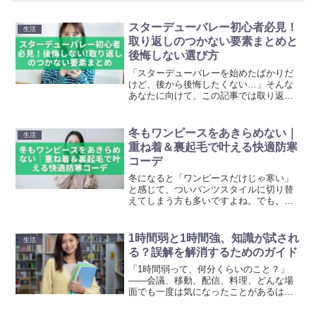
スターデューバレー初心者必見！
生活
取り返しのつかない要素まとめと
後悔しない選び方
「スターデューバレーを始めたばかりだ
けど、後から後悔したくない…」そんな
あなたに向けて、この記事では取り返し
のつかない要素や後戻りできない選択肢
を一覧で紹介します。どの牧場マップを
選ぶ？ 洞窟はキノコとフルーツどっち？
冬もワンピースをあきらめない｜
生活
公民館ルートとJoj...
重ね着＆裏起毛で叶える快適防寒
コーデ
冬になると「ワンピースだけじゃ寒い」
と感じて、ついパンツスタイルに切り替
えてしまう方も多いですよね。でも、実
はちょっとした工夫でワンピースでも十
分暖かく過ごせるんです。この記事で
は、寒冷地でも快適に過ごせる「ワンピ
1時間弱と1時間強、知識が試され
生活
ース冬の防寒テクニック」を...
る？誤解を解消するためのガイド
「1時間弱って、何分くらいのこと？」
――会議、移動、配信、料理、どんな場
面でも一度は気になったことがあるはず
です。言葉としては身近なのに、いざ自
分で使うとなると少し不安がよぎる…そ