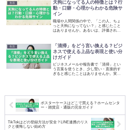
え合えるかどうかといった内面の質が、
天狗になってる人の特徴とは？行
生活
長く続く関係の要になり...
動・口癖・心理からわかる危険サ
イン
職場や人間関係の中で、「この人、ちょ
っと天狗になってない？」と感じたこと
はありませんか。あるいは、評価され始
めた自分自身に対して、どこか不安を覚
えた経験がある人もいるかもしれませ
ん。天狗になってる人は、一時的には自
「清掃」をどう言い換える？ビジ
生活
信があり有能に見えることが...
ネスで使える上品な表現と使い分
けガイド
ビジネスメールや報告書で「清掃」とい
う言葉を使うとき、少し堅い・直接的す
ぎると感じたことはありませんか。実
は、清掃には「環境整備」「美化活動」
「クレンリネス」「衛生管理」など、状
況に合わせて使える多様な言い換え表現
があります。適切な言葉を選...
ポスターケースはどこで買える？ホームセンタ
ー・雑貨店・通販の完全ガイド
TikTokはどの登録方法が安全？LINE連携のリス
クと後悔しない始め方