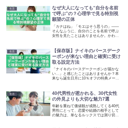
ください。ついていけないのはあなただ
けではありません。この記事では、「職
なぜ大人になっても“自分を名前
生活
業訓練 パソコン ついて...
で呼ぶ”の？心理学で見る特別視
願望の正体
「カナはね」「モエはそう思うの」――
そんなふうに、自分のことを名前で呼ぶ
女性を見たことはありませんか。かわい
らしく感じる人もいれば、「ちょっと子
どもっぽい」と違和感を覚える人もいま
す。実はこの言葉づかいには、心理学的
【保存版】ナイキのバースデーク
生活
に見ると“特別視願望”と...
ーポンが来ない理由と確実に受け
取る設定方法
「ナイキのバースデークーポンが届かな
い…」と感じたことはありませんか？本
来なら誕生日月に10％オフの特典メール
が届くはずなのに、いつまで経っても来
ないと不安になりますよね。実は、届か
ない原因の多くは登録情報のミスやメー
40代男性が惹かれる、30代女性
生活
ル設定の見落としにあり...
の外見よりも大切な魅力7選
年齢を重ねて価値観が成熟してくる40代
男性にとって、恋愛や結婚の相手として
の魅力は、単なるルックスでは測り切れ
ません。むしろ、日々の会話の心地よさ
や物事への向き合い方、互いの生活を整